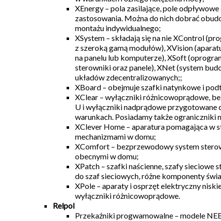
XEnergy – pola zasilające, pole odpływowe
zastosowania. Można do nich dobrać obudo
montażu indywidualnego;
XSystem – składają się na nie XControl (p
z szeroką gamą modułów), XVision (aparatu
na panelu lub komputerze), XSoft (oprogr
sterowniki oraz panele), XNet (system bu
układów zdecentralizowanych;;
XBoard – obejmuje szafki natynkowe i po
XClear – wyłączniki różnicowoprądowe, be
U i wyłączniki nadprądowe przygotowane 
warunkach. Posiadamy także ograniczniki na
XClever Home – aparatura pomagająca w s
mechanizmami w domu;
XComfort – bezprzewodowy system stero
obecnymi w domu;
XPatch – szafki naścienne, szafy sieciowe 
do szaf sieciowych, różne komponenty świ
XPole – aparaty i osprzęt elektryczny niski
wyłączniki różnicowoprądowe.
Relpol
Przekaźniki progwamowalne – modele NE