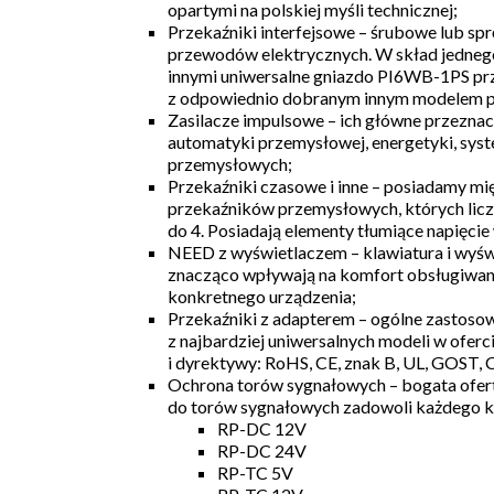
opartymi na polskiej myśli technicznej;
Przekaźniki interfejsowe – śrubowe lub sp
przewodów elektrycznych. W skład jedneg
innymi uniwersalne gniazdo PI6WB-1PS p
z odpowiednio dobranym innym modelem p
Zasilacze impulsowe – ich główne przezna
automatyki przemysłowej, energetyki, sys
przemysłowych;
Przekaźniki czasowe i inne – posiadamy mi
przekaźników przemysłowych, których licz
do 4. Posiadają elementy tłumiące napięci
NEED z wyświetlaczem – klawiatura i wyśw
znacząco wpływają na komfort obsługiwani
konkretnego urządzenia;
Przekaźniki z adapterem – ogólne zastoso
z najbardziej uniwersalnych modeli w oferci
i dyrektywy: RoHS, CE, znak B, UL, GOST, 
Ochrona torów sygnałowych – bogata ofer
do torów sygnałowych zadowoli każdego kl
RP-DC 12V
RP-DC 24V
RP-TC 5V