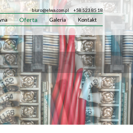
biuro@elwa.com.pl
+58 523 85 18
Oferta
wna
Galeria
Kontakt