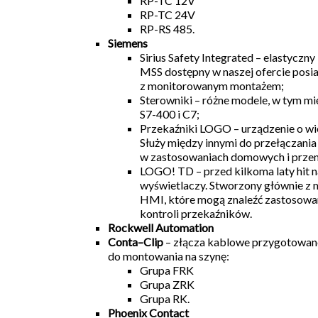
RP-TC 12V
RP-TC 24V
RP-RS 485.
Siemens
Sirius Safety Integrated – elastyczny
MSS dostępny w naszej ofercie posi
z monitorowanym montażem;
Sterowniki – różne modele, w tym mi
S7-400 i C7;
Przekaźniki LOGO – urządzenie o wi
Służy między innymi do przełączania
w zastosowaniach domowych i prze
LOGO! TD – przed kilkoma laty hit n
wyświetlaczy. Stworzony głównie z my
HMI, które mogą znaleźć zastosowa
kontroli przekaźników.
Rockwell Automation
Conta–Clip
– złącza kablowe przygotowa
do montowania na szynę:
Grupa FRK
Grupa ZRK
Grupa RK.
Phoenix Contact