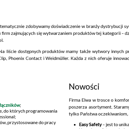
ystematycznie zdobywamy doświadczenie w branży dystrybucji 
ku firm zajmujących się wytwarzaniem produktów tej kategorii – d
l.
y. Na liście dostępnych produktów mamy także wytwory innych 
lip, Phoenix Contact i Weidmüller. Każda z nich oferuje innowa
Nowości
Firma Elwa w trosce o komfor
złączników
;
poszerza asortyment. Staramy
e, do których programowania
tylko Państwa oczekiwaniom, 
ssional;
jów, przystosowane do pracy
Easy Safety
– jest to uni