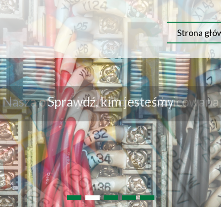
Strona głó
Nasza oferta jest bardzo zróżnicowana
1
2
3
4
5