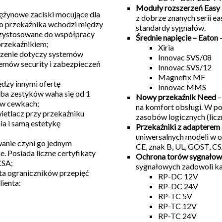
Moduły rozszerzeń Easy
rężynowe zaciski mocujące dla
z dobrze znanych serii e
o przekaźnika wchodzi między
standardy sygnałów.
rzystosowane do współpracy
Średnie napięcie – Eaton
–
rzekaźnikiem;
Xiria
czenie dotyczy systemów
Innovac SVS/08
temów security i zabezpieczeń
Innovac SVS/12
Magnefix MF
ędzy innymi ofertę
Innovac MMS
ba zestyków waha się od 1
Nowy przekaźnik Need
–
e w cewkach;
na komfort obsługi. W p
ietlacz przy przekaźniku
zasobów logicznych (licz
a i samą estetykę
Przekaźniki z adapterem
uniwersalnych modeli w of
wanie czyni go jednym
CE, znak B, UL, GOST, CS
e. Posiada liczne certyfikaty
Ochrona torów sygnałow
CSA;
sygnałowych zadowoli ka
ta ograniczników przepięć
RP-DC 12V
ienta:
RP-DC 24V
RP-TC 5V
RP-TC 12V
RP-TC 24V