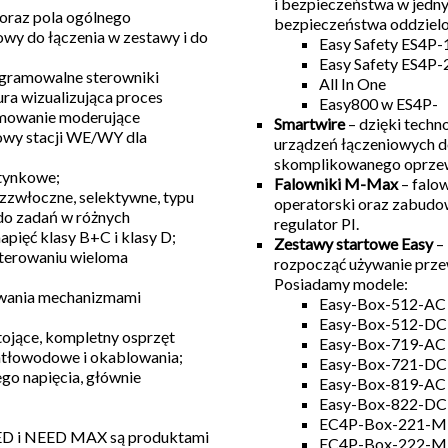
i bezpieczeństwa w jedny
 oraz pola ogólnego
bezpieczeństwa oddzielo
wy do łączenia w zestawy i do
Easy Safety ES4P-
Easy Safety ES4P-
rogramowalne sterowniki
All In One
ra wizualizująca proces
Easy800 w ES4P-
amowanie moderujące
Smartwire
– dzięki techn
dowy stacji WE/WY dla
urządzeń łączeniowych d
skomplikowanego oprze
dtynkowe;
Falowniki M-Max
– falow
zzwłoczne, selektywne, typu
operatorski oraz zabudo
do zadań w różnych
regulator PI.
pięć klasy B+C i klasy D;
Zestawy startowe Easy
– 
terowaniu wieloma
rozpocząć używanie prz
Posiadamy modele:
wania mechanizmami
Easy-Box-512-AC
Easy-Box-512-DC
stojące, kompletny osprzęt
Easy-Box-719-AC
atłowodowe i okablowania;
Easy-Box-721-DC
ego napięcia, głównie
Easy-Box-819-AC
Easy-Box-822-DC
EC4P-Box-221-
ED i NEED MAX są produktami
EC4P-Box-222-