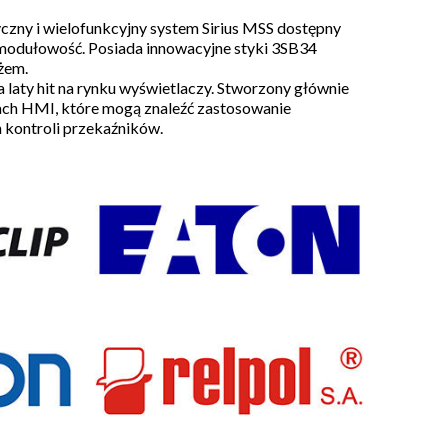
yczny i wielofunkcyjny system Sirius MSS dostępny
 modułowość. Posiada innowacyjne styki 3SB34
żem.
 laty hit na rynku wyświetlaczy. Stworzony głównie
jsach HMI, które mogą znaleźć zastosowanie
 kontroli przekaźników.