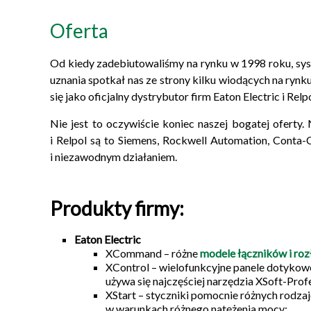
Oferta
Od kiedy zadebiutowaliśmy na rynku w 1998 roku, s
uznania spotkał nas ze strony kilku wiodących na ryn
się jako oficjalny dystrybutor firm Eaton Electric i Relpo
Nie jest to oczywiście koniec naszej bogatej ofert
i Relpol są to Siemens, Rockwell Automation, Conta-C
i niezawodnym działaniem.
Produkty firmy:
Eaton Electric
XCommand – różne
modele łączników i ro
XControl – wielofunkcyjne panele dotykow
używa się najczęściej narzędzia XSoft-Profe
XStart – styczniki pomocnie różnych rodza
w warunkach różnego natężenia mocy;