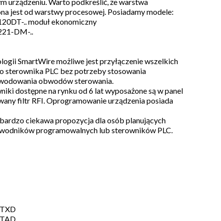
m urządzeniu. Warto podkreślić, że warstwa
na jest od warstwy procesowej. Posiadamy modele:
120DT-.. moduł ekonomiczny
221-DM-..
ologii SmartWire możliwe jest przyłączenie wszelkich
o sterownika PLC bez potrzeby stosowania
wodowania obwodów sterowania.
niki dostępne na rynku od 6 lat wyposażone są w panel
wany filtr RFI. Oprogramowanie urządzenia posiada
bardzo ciekawa propozycja dla osób planujących
ewodników programowalnych lub sterowników PLC.
MTXD
MTAD