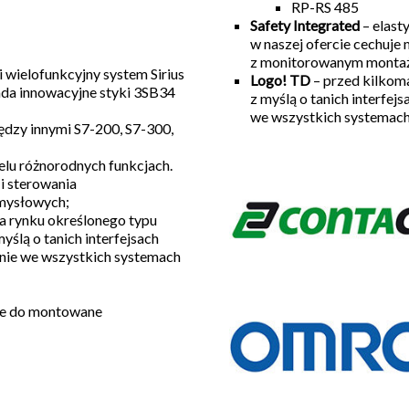
RP-RS 485
Safety Integrated
– elast
w naszej ofercie cechuje
z monitorowanym monta
 i wielofunkcyjny system Sirius
Logo! TD
– przed kilkoma
ada innowacyjne styki 3SB34
z myślą o tanich interfe
we wszystkich systemach
ędzy innymi S7-200, S7-300,
elu różnorodnych funkcjach.
 i sterowania
mysłowych;
a rynku określonego typu
ślą o tanich interfejsach
nie we wszystkich systemach
ne do montowane