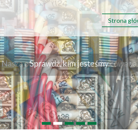
Strona gł
Nasza oferta jest bardzo zróżnicowana
1
2
3
4
5