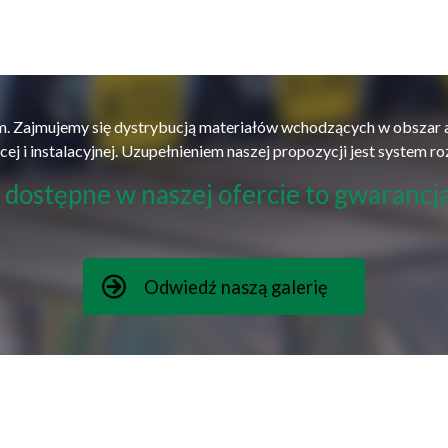
. Zajmujemy się dystrybucją materiałów wchodzących w obszar au
j i instalacyjnej. Uzupełnieniem naszej propozycji jest system roz
dostępne w naszej ofercie to gwarancja
Odwiedź naszą galerię