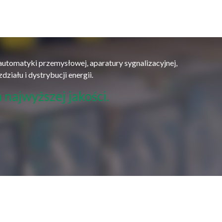
tomatyki przemysłowej, aparatury sygnalizacyjnej,
działu i dystrybucji energii.
 najwyższej jakości.