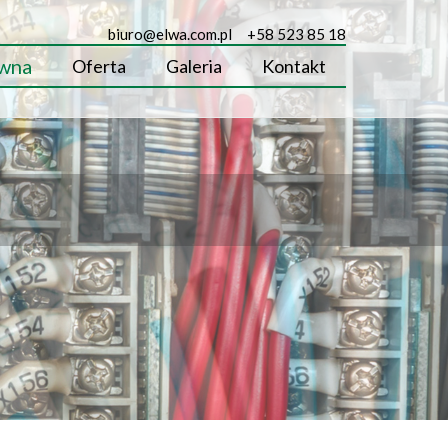
biuro@elwa.com.pl
+58 523 85 18
ówna
Oferta
Galeria
Kontakt